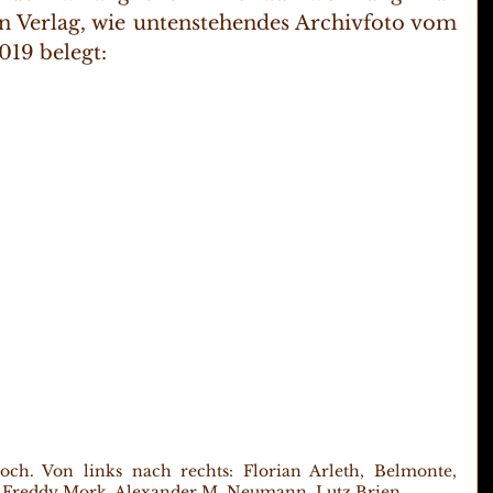
n Verlag, wie untenstehendes Archivfoto vom 
019 belegt:
loch. Von links nach rechts: Florian Arleth, Belmonte, 
, Freddy Mork, Alexander M. Neumann, Lutz Brien.