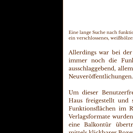
Eine lange Suche nach funktio
ein verschlossenes, weißhölz
Allerdings war bei der
immer noch die Funkti
ausschlaggebend, allem
Neuveröffentlichungen.
Um dieser Benutzerfre
Haus freigestellt und 
Funktionsflächen im R
Verlagsformate wurden 
eine Balkontür übert
mittels klickbarer Box