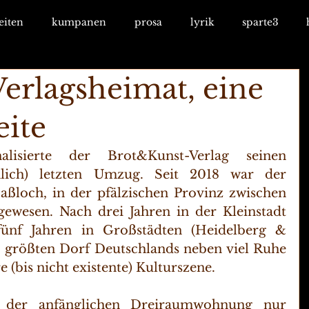
eiten
kumpanen
prosa
lyrik
sparte3
erlagsheimat, eine
eite
isierte der Brot&Kunst-Verlag seinen 
inlich) letzten Umzug. Seit 2018 war der 
Haßloch, in der pfälzischen Provinz zwischen 
ewesen. Nach drei Jahren in der Kleinstadt 
fünf Jahren in Großstädten (Heidelberg & 
m größten Dorf Deutschlands neben viel Ruhe 
 (bis nicht existente) Kulturszene. 
n der anfänglichen Dreiraumwohnung nur 