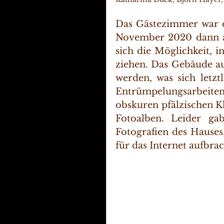
Das Gästezimmer war 
November 2020 dann a
sich die Möglichkeit, i
ziehen. Das Gebäude au
werden, was sich letztl
Entrümpelungsarbeite
obskuren pfälzischen Kl
Fotoalben. Leider gab
Fotografien des Hauses,
für das Internet aufbra