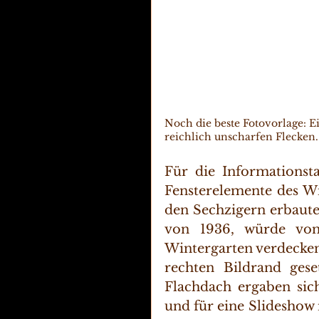
Noch die beste Fotovorlage: 
reichlich unscharfen Flecken.
Für die Informationst
Fensterelemente des W
den Sechzigern erbaute
von 1936, würde von
Wintergarten verdecken.
rechten Bildrand ges
Flachdach ergaben sich
und für eine Slideshow