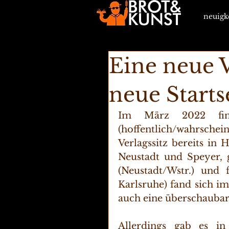
neuigk
Eine neue V
neue Starts
Im März 2022 final
(hoffentlich/wahrsche
Verlagssitz bereits in 
Neustadt und Speyer, g
(Neustadt/Wstr.) und 
Karlsruhe) fand sich i
auch eine überschaubare
Allerdings gab es i