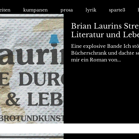
eiten
kumpanen
prosa
lyrik
sparte3
Brian Laurins Str
Literatur und Leb
Eine explosive Bande Ich st
Bücherschrank und dachte sch
mir ein Roman von...