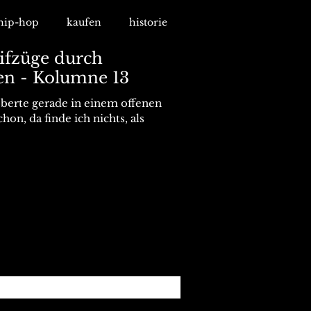
hip-hop
kaufen
historie
eifzüge durch
en - Kolumne 13
öberte gerade in einem offenen
on, da finde ich nichts, als