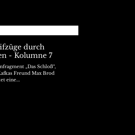
eifzüge durch
en - Kolumne 7
nfragment „Das Schloß“,
 Kafkas Freund Max Brod
t eine...