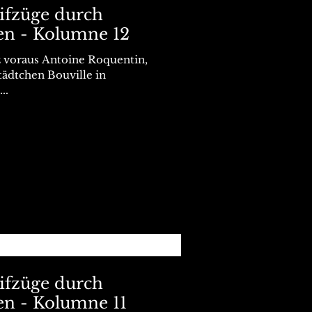
eifzüge durch
en - Kolumne 12
z voraus Antoine Roquentin,
tädtchen Bouville in
..
eifzüge durch
en - Kolumne 11