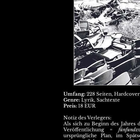
Umfang:
228 Seiten, Hardcover 
Genre:
Lyrik, Sachtexte
Preis:
18 EUR
Notiz des Verlegers:
Als sich zu Beginn des Jahres d
Veröffentlichung =
fünfund
ursprüngliche Plan, im Späts