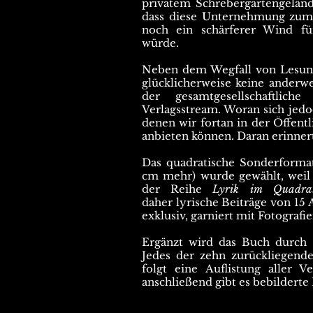
privatem Schrebergartengeländ
dass diese Unternehmung zum Sc
noch ein schärferer Wind fü
würde.
Neben dem Wegfall von Lesung
glücklicherweise keine anderw
der gesamtgesellschaftlic
Verlagsstream. Woran sich jedo
denen wir fortan in der Öffent
anbieten können. Daran erinner
Das quadratische Sonderformat
cm mehr) wurde gewählt, weil e
der Reihe
Lyrik im Quadr
daher
lyrische Beiträge von 15
exklusiv, garniert mit Fotografi
Ergänzt wird das Buch durch e
Jedes der zehn zurückliegenden
folgt eine Auflistung aller V
anschließend gibt es bebildert