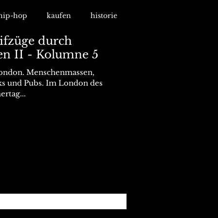
hip-hop
kaufen
historie
eifzüge durch
en II - Kolumne 5
 London. Menschenmassen,
ks und Pubs. Im London des
rtag...