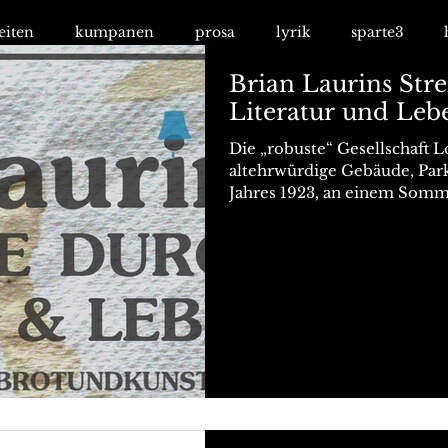
eiten
kumpanen
prosa
lyrik
sparte3
Brian Laurins Str
Literatur und Leb
Die „robuste“ Gesellschaft
altehrwürdige Gebäude, Par
Jahres 1923, an einem Somme