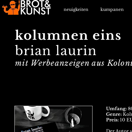
neuigkeiten
kumpanen
kolumnen eins
brian laurin
mit Werbeanzeigen aus Kolon
Umfang:
80
Genre:
Kol
Preis:
10 E
Der Autor s