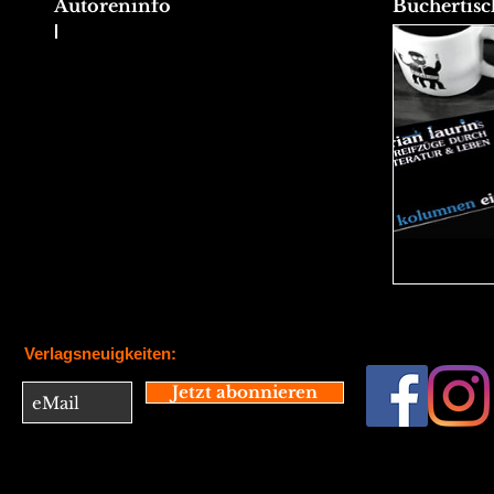
Autoreninfo
Büchertisc
Brien, Lutz
Verlagsneuigkeiten:
Jetzt abonnieren