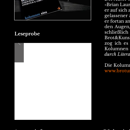
»Brian Laur
er auf sich
gelassener 
er fortan a
den Augen,
schließlic
Leseprobe
Brot&Kunst
zog ich es
Kolumnen s
durch Liter
Die Kolumn
www.brotu