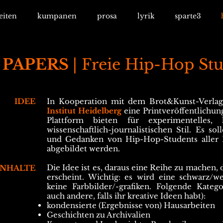
eiten
kumpanen
prosa
lyrik
sparte3
 PAPERS
| Freie Hip-Hop St
IDEE
In Kooperation mit dem Brot&Kunst-Verlag
Institut Heidelberg
eine Printveröffentlichung
Plattform bieten für experimentelles,
wissenschaftlich-journalistischen Stil.
Es sol
und Gedanken von Hip-Hop-Students aller 
abgebildet werden.
Die Idee ist es, daraus eine Reihe zu machen, 
INHALTE
erscheint. Wichtig: es wird eine schwarz/wei
keine Farbbilder/-grafiken. Folgende Kateg
auch andere, falls ihr kreative Ideen habt):
kondensierte (Ergebnisse von) Hausarbeiten
Geschichten zu Archivalien