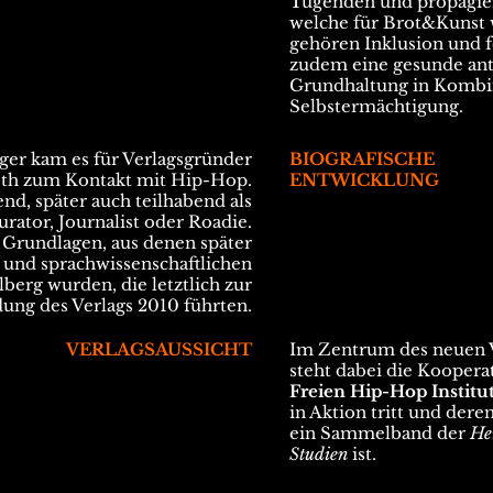
Tugenden und propagie
welche für Brot&Kunst
gehören Inklusion und f
zudem eine gesunde anti
Grundhaltung in Kombin
Selbstermächtigung.
ger kam es für Verlagsgründer
BIOGRAFISCHE
eth zum Kontakt mit Hip-Hop.
ENTWICKLUNG
nd, später auch teilhabend als
urator, Journalist oder Roadie.
e Grundlagen, aus denen später
r- und sprachwissenschaftlichen
berg wurden, die letztlich zur
ung des Verlags 2010 führten.
VERLAGSAUSSICHT
Im Zentrum des neuen 
steht dabei die Kooper
Freien Hip-Hop Institu
in Aktion tritt und deren
ein Sammelband der
He
Studien
ist.