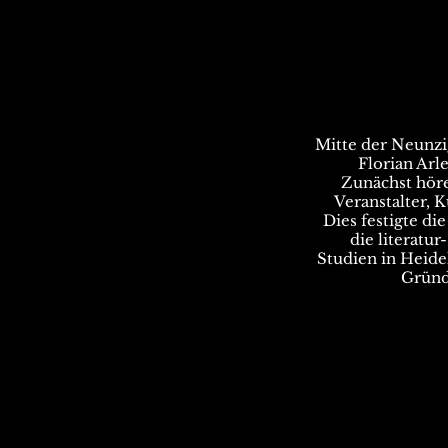
Mitte der Neunzi
Florian Arl
Zunächst höre
Veranstalter, K
Dies festigte di
die literatu
Studien in Heidel
Gründ