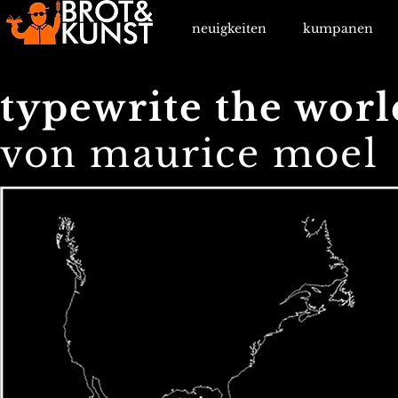
neuigkeiten
kumpanen
typewrite the wor
von maurice moel