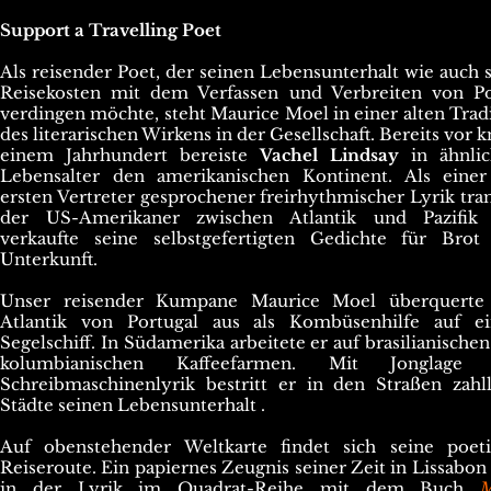
Support a Travelling Poet
Als reisender Poet, der seinen Lebensunterhalt wie auch 
Reisekosten mit dem Verfassen und Verbreiten von Po
verdingen möchte, steht Maurice Moel in einer alten Trad
des literarischen Wirkens in der Gesellschaft. Bereits vor 
einem Jahrhundert bereiste
Vachel Lindsay
in ähnli
Lebensalter den amerikanischen Kontinent. Als einer
ersten Vertreter gesprochener freirhythmischer Lyrik tr
der US-Amerikaner zwischen Atlantik und Pazifik
verkaufte seine selbstgefertigten Gedichte für Brot
Unterkunft.
Unser reisender Kumpane Maurice Moel überquerte
Atlantik von Portugal aus als Kombüsenhilfe auf e
Segelschiff. In Südamerika arbeitete er auf brasilianische
kolumbianischen Kaffeefarmen. Mit Jonglage
Schreibmaschinenlyrik bestritt er in den Straßen zahl
Städte seinen Lebensunterhalt .
Auf obenstehender Weltkarte findet sich seine poeti
Reiseroute. Ein papiernes Zeugnis seiner Zeit in Lissabon 
in der Lyrik im Quadrat-Reihe mit dem Buch
M