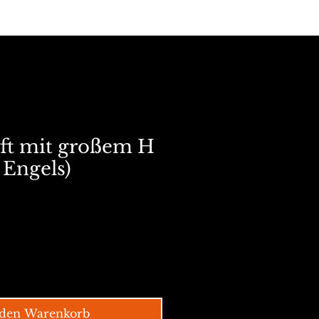
hip-hop
kaufen
historie
ft mit großem H
 Engels)
 den Warenkorb