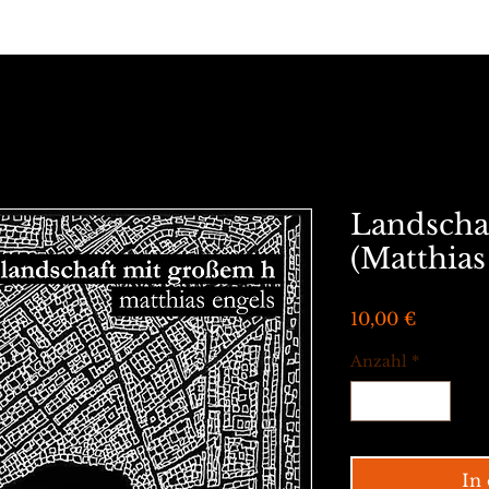
eiten
kumpanen
prosa
lyrik
sparte3
Landscha
(Matthias
Preis
10,00 €
Anzahl
*
In