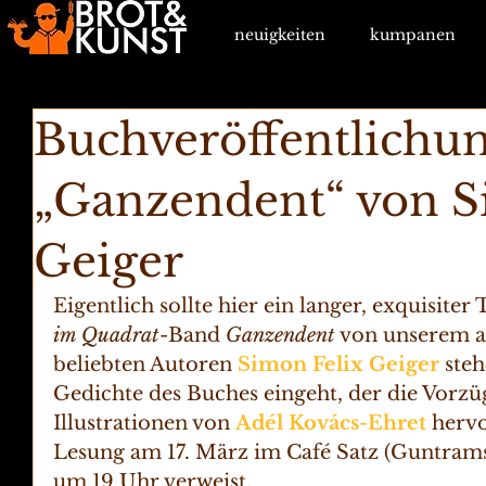
neuigkeiten
kumpanen
Buchveröffentlichun
„Ganzendent“ von S
Geiger
Eigentlich sollte hier ein langer, exquisiter
im Quadrat
-Band 
Ganzendent
 von unserem a
beliebten Autoren 
Simon Felix Geiger
 steh
Gedichte des Buches eingeht, der die Vorzü
Illustrationen von 
Adél Kovács-Ehret
 hervo
Lesung am 17. März im Café Satz (Guntramst
um 19 Uhr verweist. 